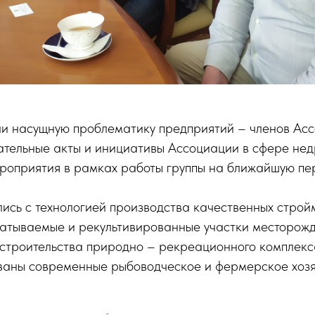
ли насущную проблематику предприятий – членов Асс
ательные акты и инициативы Ассоциации в сфере нед
роприятия в рамках работы группы на ближайшую пер
ись с технологией производства качественных строй
атываемые и рекультивированные участки месторожд
х строительства природно – рекреационного комплек
ваны современные рыбоводческое и фермерское хозя