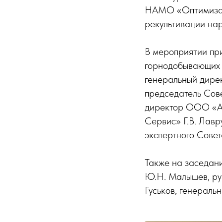
НАМО «Оптимизаци
рекультивации на
​В мероприятии пр
горнодобывающих 
генеральный дире
председатель Сов
директор ООО «Ак
Сервис» Г.В. Лавр
экспертного Сове
​Также на заседан
Ю.Н. Малышев, ру
Гуськов, генераль