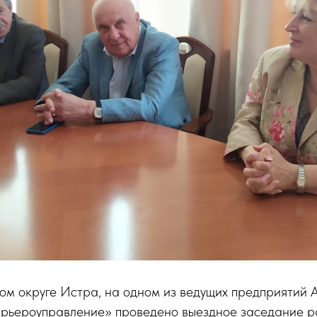
ком округе Истра, на одном из ведущих предприятий
рьероуправление» проведено выездное заседание р