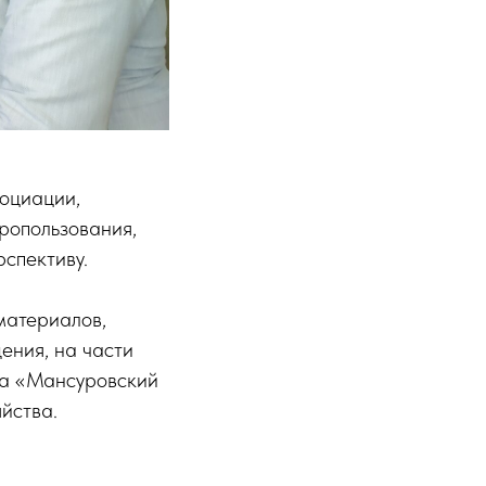
оциации,
ропользования,
спективу.
материалов,
ения, на части
са «Мансуровский
йства.