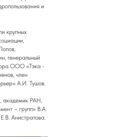
дропользования и
ли крупных
социации,
Попов,
ин, генеральный
тора ООО «Тэка -
енов, член
ьер» А.И. Тушов.
к, академик РАН,
ент – групп» В.А.
Е.В. Анистратова.