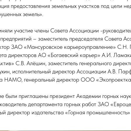
я предоставления земельных участков под цели не
рушенных земель».
иняли участие члены Совета Ассоциации -руководите
предприятий – заместитель председателя Совета Ас
ктор ЗАО «Мансуровское карьероуправление» С.Н. 
ета директоров АО «Богаевский карьер» А.И. Ламак
тив» С.В. Алёшин, заместитель генерального дирек
ухин, исполнительный директор Ассоциации А.В. Парф
та НАМО, генеральный директор ООО «Экопроекткар
ие были приглашены президент Академии горных нау
ководитель департамента горных работ ЗАО «Евроцем
ный директор издательства «Горная промышленность» 