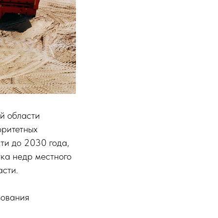
й области
оритетных
ти до 2030 года,
тка недр местного
асти.
зования