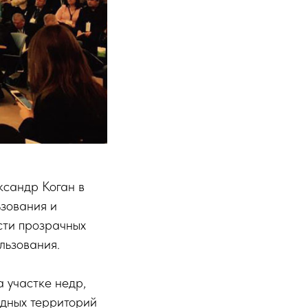
ксандр Коган в
ьзования и
сти прозрачных
льзования.
 участке недр,
одных территорий