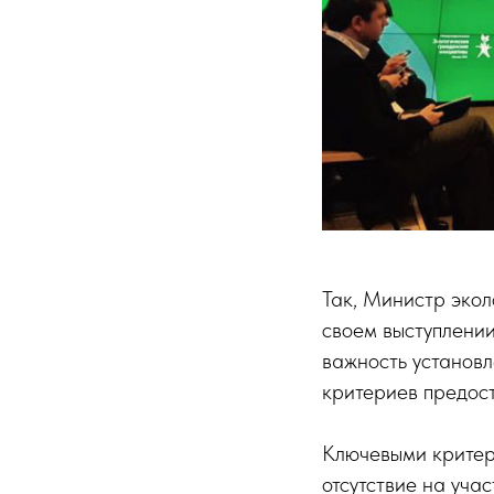
Так, Министр эко
своем выступлении
важность установ
критериев предост
Ключевыми критери
отсутствие на уча