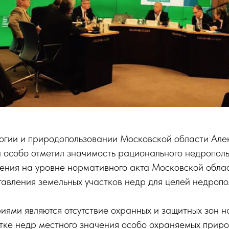
логии и природопользовании Московской области Але
 особо отметил значимость рационального недропол
ления на уровне нормативного акта Московской обла
авления земельных участков недр для целей недропо
ями являются отсутствие охранных и защитных зон на
стке недр местного значения особо охраняемых прир