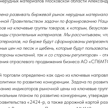
 нерудных материалов Московской области Алексан
на развивать биржевой рынок нерудных материало
нной Правительством задачи по формированию Нац
ов на ключевые группы товаров, к которым, безусловн
иды строительных материалов. Мы рассчитываем, что
атериалов, на бирже будут сформированы репрезент
ых цен на песок и щебень, которые будут пользоват
тороны компаний, так и со стороны регуляторов
» - от
ения отраслевого продвижения бизнеса АО «СПбМТ
й торговли определено как одно из ключевых направ
политики по развитию конкуренции. Задача по разви
ванию индикаторов рыночной цены на ключевые груп
нальным планом по развитию конкуренции, утвержд
авительства «2424-р, а также дорожной картой раз