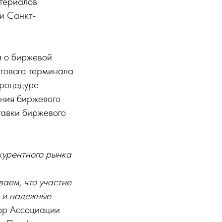
атериалов
и Санкт-
я о биржевой
гового терминала
процедуре
ения биржевого
тавки биржевого
курентного рынка
аем, что участие
в и надежные
тор Ассоциации