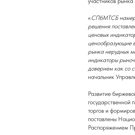
участников рынка
«
СПбМТСБ намере
решения поставле
ценовых индикатор
ценообразующие в
рынка нерудных м
индикаторы рыночн
доверием как со с
начальник Управл
Развитие биржево
государственной 
торгов и формиро
поставлены Нацио
Распоряжением Пр