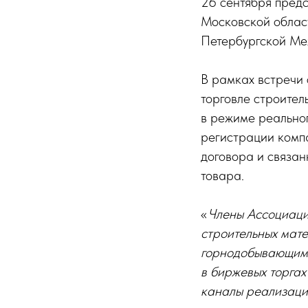
26 сентября пред
Московской област
Петербургской Ме
В рамках встречи
торговле строите
в режиме реально
регистрации компа
договора и связан
товара.
«
Члены Ассоциаци
строительных мат
горнодобывающими
в биржевых торга
каналы реализаци