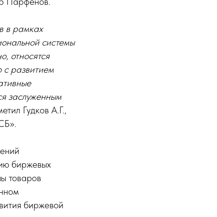
др Парфенов.
в в рамках
иональной системы
о, относятся
 с развитием
ативные
ься заслуженным
метил Гудков А.Г.,
СБ».
лений
тию биржевых
пы товаров
енном
вития биржевой