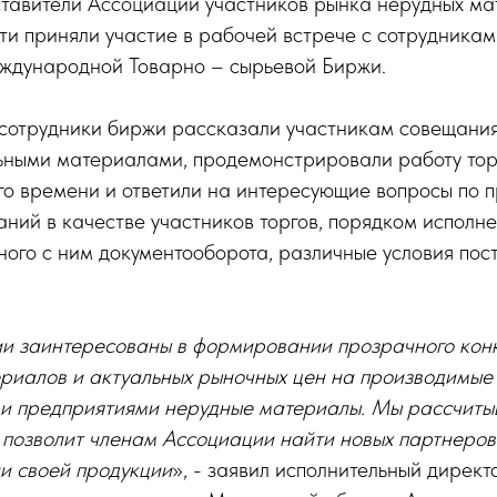
ставители Ассоциации участников рынка нерудных м
и приняли участие в рабочей встрече с сотрудникам
ждународной Товарно – сырьевой Биржи.
 сотрудники биржи рассказали участникам совещани
льными материалами, продемонстрировали работу тор
го времени и ответили на интересующие вопросы по 
ний в качестве участников торгов, порядком исполн
ного с ним документооборота, различные условия пос
и заинтересованы в формировании прозрачного кон
ериалов и актуальных рыночных цен на производимые
 предприятиями нерудные материалы. Мы рассчитыв
х позволит членам Ассоциации найти новых партнеро
и своей продукции
», - заявил исполнительный дирек