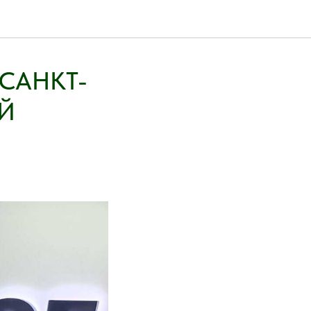
 САНКТ-
Й